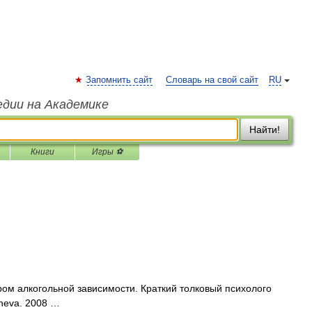
Запомнить сайт
Словарь на свой сайт
RU
едии на Академике
Найти!
Книги
Игры ⚽
м алкогольной зависимости. Краткий толковый психолого
sheva. 2008 …