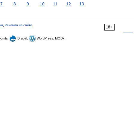
7
8
9
10
11
12
13
ка
,
Реклама на сайте
18+
omla,
Drupal,
WordPress, MODx.