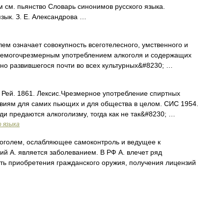
м см. пьянство Словарь синонимов русского языка.
язык. З. Е. Александрова …
ем означает совокупность всеготелесного, умственного и
няемогочрезмерным употреблением алкоголя и содержащих
но развившегося почти во всех культурных&#8230; …
. Рей. 1861. Лексис.Чрезмерное употребление спиртных
твиям для самих пьющих и для общества в целом. СИС 1954.
и предаются алкоголизму, тогда как не так&#8230; …
о языка
оголем, ослабляющее самоконтроль и ведущее к
й А. является заболеванием. В РФ А. влечет ряд
ть приобретения гражданского оружия, получения лицензий