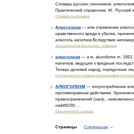
Словарь русских синонимов. алкоголиз
Практический справочник. М.: Русский 
Словарь синонимов
Алкоголизм
— или отравление алкогол
8
нравственного вреда и убытка, причи
алкоголь напитков.Вследствие непомер
Энциклопедия Брокгауза и Ефрона
алкоголизм
— а м. alcoolisme m. 1852
9
напитков, ведущее к вредным последс
Теперь деловой народ, порядочные люд
Исторический словарь галлицизмов русског
АЛКОГОЛИЗМ
— злоупотребление алк
10
противоправным действиям. Хронически
правоограничений (напр., невозможнос
на&#8230; …
Юридический словарь
Страницы
Следующая
→