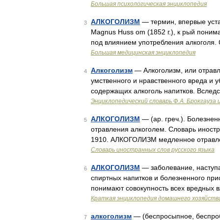
Большая психологическая энциклопедия
АЛКОГОЛИЗМ
— термин, впервые уст
3
Magnus Huss om (1852 г.), к рый поним
под влиянием употребления алкоголя. 
Большая медицинская энциклопедия
Алкоголизм
— Алкоголизм, или отравле
4
умственного и нравственного вреда и 
содержащих алкоголь напитков. Вслед
Энциклопедический словарь Ф.А. Брокгауза 
АЛКОГОЛИЗМ
— (ар. греч.). Болезне
5
отравления алкоголем. Словарь иностра
1910. АЛКОГОЛИЗМ медленное отравле
Словарь иностранных слов русского языка
АЛКОГОЛИЗМ
— заболевание, наступа
6
спиртных напитков и болезненного при
понимают совокупность всех вредных в
Краткая энциклопедия домашнего хозяйств
алкоголизм
— (беспросыпное, беспроб
7