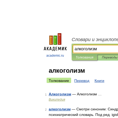
Словари и энциклоп
academic.ru
Толкования
Переводы
алкоголизм
Толкование
Перевод
Книги
Алкоголизм
— Алкоголизм …
1
Википедия
алкоголизм
— Смотри синоним: Синдро
2
психиатрический словарь. Под ред. igi