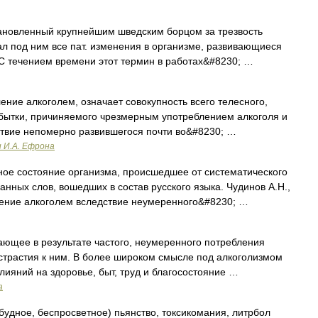
ановленный крупнейшим шведским борцом за трезвость
ал под ним все пат. изменения в организме, развивающиеся
С течением времени этот термин в работах&#8230; …
ние алкоголем, означает совокупность всего телесного,
убытки, причиняемого чрезмерным употреблением алкоголя и
ствие непомерно развившегося почти во&#8230; …
и И.А. Ефрона
нное состояние организма, происшедшее от систематического
нных слов, вошедших в состав русского языка. Чудинов А.Н.,
ние алкоголем вследствие неумеренного&#8230; …
ющее в результате частого, неумеренного потребления
страстия к ним. В более широком смысле под алкоголизмом
лияний на здоровье, быт, труд и благосостояние …
а
удное, беспросветное) пьянство, токсикомания, литрбол